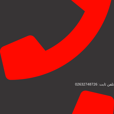
تلفن ثابت: 02632748726