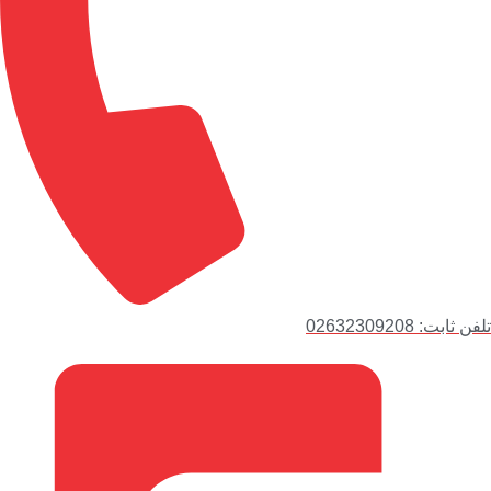
تلفن ثابت: 02632309208