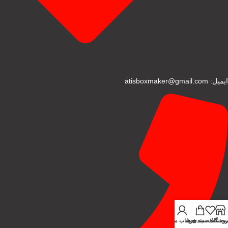
ایمیل: atisboxmaker@gmail.com
روشگاه
ت علاقه مندی ها
سبد خرید
حساب من