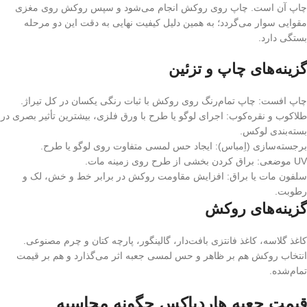
چاپ آن است. چاپ روی روکش انجام می‌شود و سپس روکش روی مغزی
مقوایی سوار می‌گردد؛ به همین دلیل کیفیت نهایی به دقت این دو مرحله
بستگی دارد.
گزینه‌های چاپ و تزئین
چاپ افست: چاپ تمام‌رنگ روی روکش با ثبات رنگی یکسان در کل تیراژ.
طلاکوب و نقره‌کوب: اجرای لوگو یا طرح با ورق فلزی، بیشترین تأثیر بصری در
بسته‌بندی لوکس.
برجسته‌سازی (اِمباس): ایجاد حس لمسی متفاوت روی لوگو یا طرح.
UV موضعی: براق کردن بخشی از طرح روی زمینه مات.
سلفون مات یا براق: افزایش مقاومت روکش در برابر خط و خش، لک و
رطوبت.
گزینه‌های روکش
کاغذ گلاسه، کاغذ فانتزی بافت‌دار، گالینگور، پارچه کتان و چرم مصنوعی.
انتخاب روکش هم بر ظاهر و حس لمسی جعبه اثر می‌گذارد و هم بر قیمت
تمام‌شده.
قیمت جعبه هاردباکس چگونه محاسبه