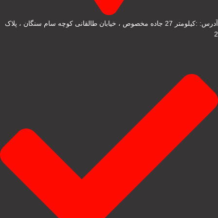
آدرس: :کیلومتر 27 جاده مخصوص ، خیابان طالقانی کوچه سام سنگان ، پلاک
2