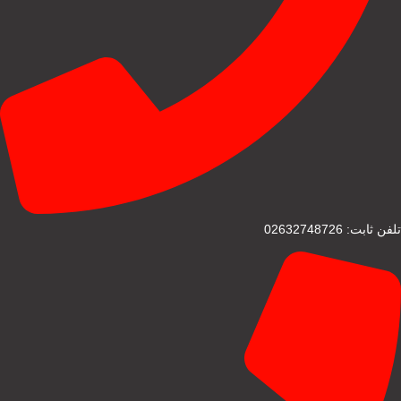
تلفن ثابت: 02632748726