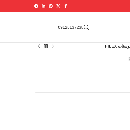
09337169679
09125137238
ات FILEX