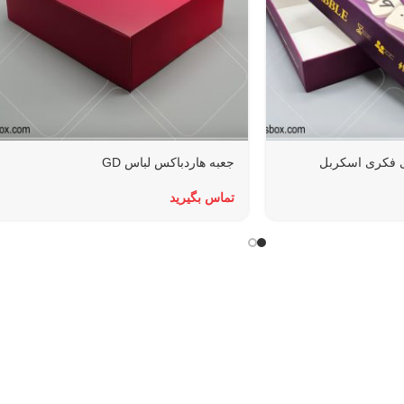
ی فکری اسکربل
جعبه هاردباکس لباس GD
تماس بگیرید