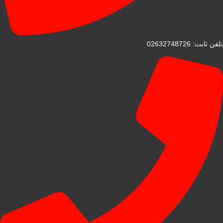
تلفن ثابت: 02632748726