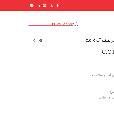
09337169679
09125137238
تصفیه آب C.C.K
وم آب و سلامت
ر)
 و زیبایی