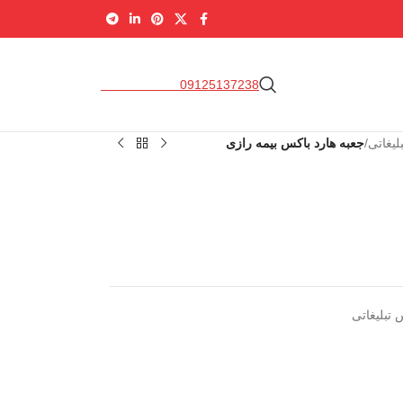
09337169679
09125137238
لیغاتی
/
جعبه هارد باکس بیمه رازی
 تبلیغاتی