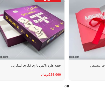
ات میسیس
جعبه هارد باکس بازی فکری اسکربل
298.000
تومان