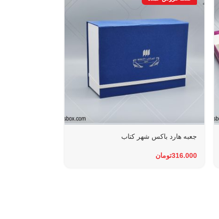
جعبه هارد باکس شهر کتاب
جعبه هاردباکس لبا
316.000
تومان
تماس بگیرید