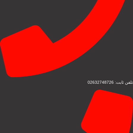
تلفن ثابت: 02632748726