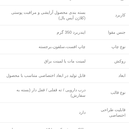
بسته‌ بندی محصول آرایشی و مراقبت پوستی
کاربرد
(کلاژن آیس بال)
جنس مقوا
ایندربرد 350 گرم
نوع چاپ
چاپ افست،سلفون،برجسته
روکش
لمینت مات یا لمینت براق
ابعاد
قابل تولید در ابعاد اختصاصی متناسب با محصول
درب دارویی / ته قفلی / قفل دار (بسته به
نوع قالب
سفارش)
قابلیت طراحی
دارد
اختصاصی