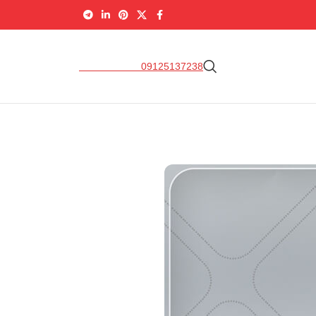
09337169679
09125137238